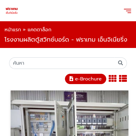
หน้าแรก
»
แคตตาล็อก
โรงงานผลิตตู้สวิทซ์บอร์ด - ฟราเทม เอ็นจิเนียริ่ง
e-Brochure