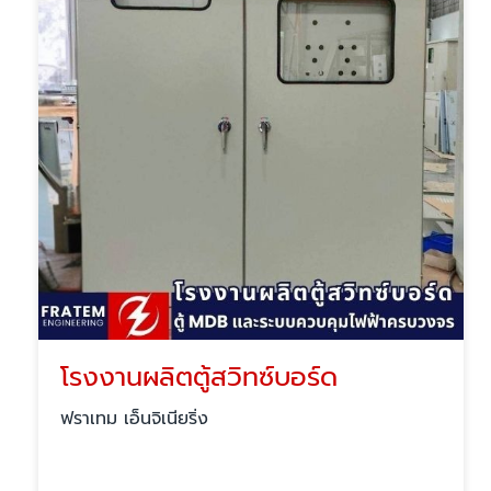
โรงงานผลิตตู้สวิทซ์บอร์ด
ฟราเทม เอ็นจิเนียริ่ง