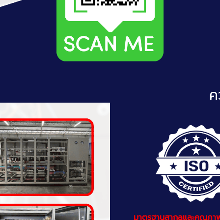
ค
มาตรฐานสากลและคุณภา