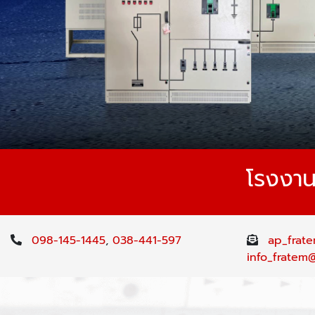
โรงงานผ
098-145-1445
,
038-441-597
ap_frat
info_fratem