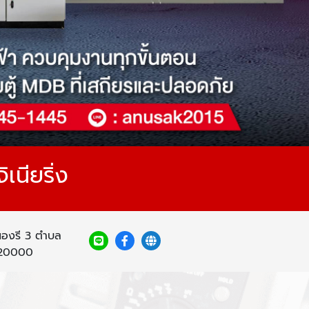
เนียริ่ง
หนองรี 3 ตำบล
ี 20000