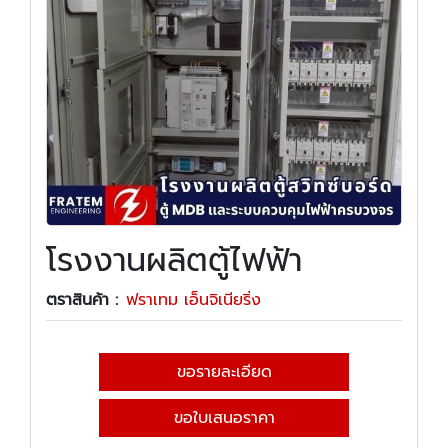
โรงงานผลิตตู้ไฟฟ้า
ตราสินค้า :
ฟราเทม เอ็นจิเนียริ่ง
ขอรายละเอียด
ขอใบเสนอราคา