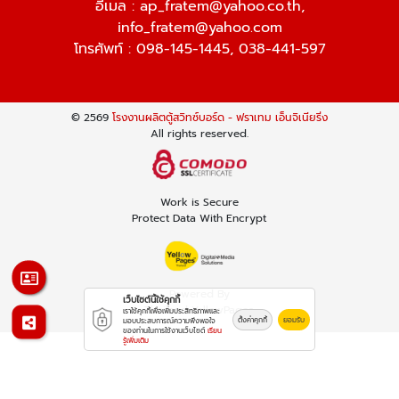
อีเมล :
ap_fratem@yahoo.co.th
,
info_fratem@yahoo.com
โทรศัพท์ :
098-145-1445
,
038-441-597
© 2569
โรงงานผลิตตู้สวิทซ์บอร์ด - ฟราเทม เอ็นจิเนียริ่ง
All rights reserved.
Work is Secure
Protect Data With Encrypt
Powered By
เว็บไซต์นี้ใช้คุกกี้
Thailand YellowPages
เราใช้คุกกี้เพื่อเพิ่มประสิทธิภาพและ
ตั้งค่าคุกกี้
ยอมรับ
มอบประสบการณ์ความพึงพอใจ
ของท่านในการใช้งานเว็บไซต์
เรียน
รู้เพิ่มเติม