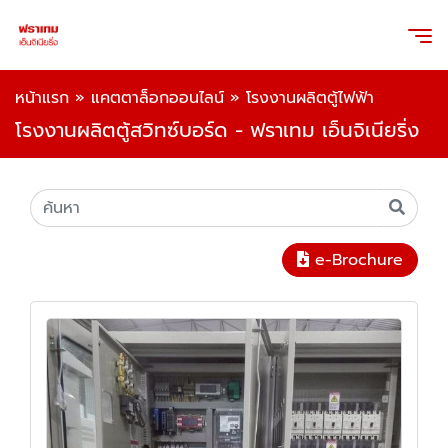
หน้าแรก
»
แคตตาล็อกออนไลน์
»
โรงงานผลิตตู้ไฟฟ้า
โรงงานผลิตตู้สวิทซ์บอร์ด - ฟราเทม เอ็นจิเนียริ่ง
e-Brochure